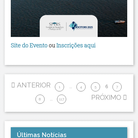
Site do Evento
ou
Inscrições aqui
ANTERIOR
...
6
1
4
5
7
PRÓXIMO
...
8
117
Últimas Notícias